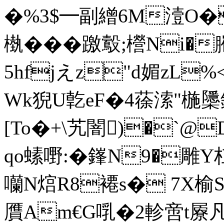
�%3$━副繒6M潱O�
槸���躈鷇;櫿Ni�
5hfjえz"d媚zL
Wk猊U亁eF�4蒣溹"椸櫽鈗
[To�+\艽闇)�`@
qo螦嘢:�鎽N9�雕Y杠
囒N熍R8褼s� 7X榆
贋Am€G啂�2軫啻t屪凡*