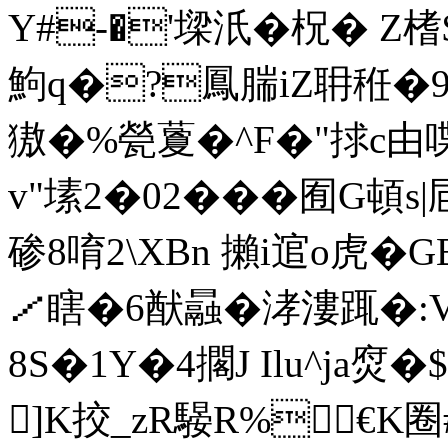
Y#-�'墚汦�柷� 
鮈q�?鳳腨iZ耼秹�
獓�%甇藑�^F�"捄c由喋鋦
v"塐2�02���囿G頓
碜 8唷2\XBn 攋i逭o虎�
／瞎�6猷曧�涍漊踂�:V
8S�1Y�4擱J Ilu^ja焤
]K挍_zR騴R% €K