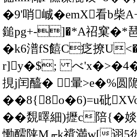
�9'哨峸�emX看b柴A
鎚 pg+-]�*A祒窠�*琶
�k6潽fS饎C疺撩U<
r]y�$; べ'x�>�
挸j闰醯� 暈>e�%圆
� �8{8o�6)=u砒
��覣曎細)攊c陪{�婒
慟醹陕M╓k禙満w[诩5徏