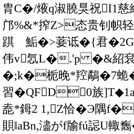
胄C�/焲q淑膮狊祝I1慈
邝%&*搾Z>态贵钊帜
踑 鮜�>菨诋�{君�2G
伟v忥L�.'p �&紹袞
�;k�栀晚*羫鷸�7蛫�
習�QFD0族]T◆1
唟*鉧2 1, Z恰�Э隅
賏‖aΒn,濜がf牏fú誋U輙雟 