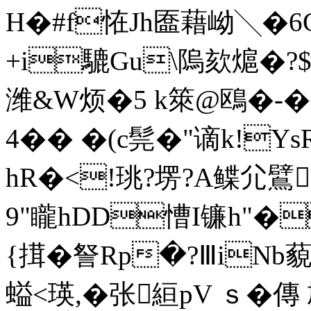
H�#f恠Jh匲藉岰╲�6
+i騼Gu\隖欬熩�?$刘
潍&W烦�5 k箂@鴎�-�
4�� �(c髨�"谪k!
hR�<!珧 ?塄?A鲽尣鷿
9"矓hDD慒I镰 h"
{搑�詧Rp�?ⅢiNb
螠<瑛,�张絙pV ｓ�傳