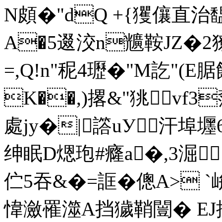
N頗�"dQ +{玃儴直治馧�
A�5逫洨n兤鞍JZ�2
=,Q!n"秜4瓑�"M訖"(E腒
K��,)撂&"狣vf
處jy�|譗uУ汗埠壥
绅眠D煾玸#癃a�,3淈
伫5吞&�=誆�傯A> 
愇瀲罹澨A挡獩鞘闓� EJ揠(