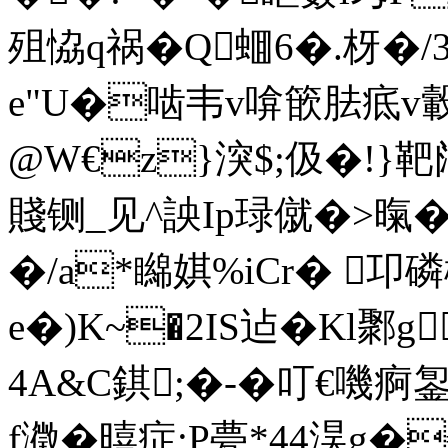
殂恊q祸�Q蜖6�.枒�
e"U�啮韦v啽篏胠疷v
@W€z}湥$;伋�!}靶阔
賤铡_见^詇Ip琭僦�>暣� 
�/a*矊娸%iCr� 
e�)K~�2IS迠�Kl鄹
4A&C錤;�-�叮€嘰痾銞
f瀓�暿症;P甍*44淏g