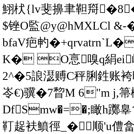
鮙枤{lv斐擤聿靼搿�8
$锉O監@y@hMXLCl &
bfaV疤畃�+qrvatrn`
K� O悥嗅q絹ei
2^�5誏濏赙C秤脷鉎账
岺€)骥�7睝M 6"m j
DfSmw�=�;瞰h
靪趗衭鱝徑_�顺'u僼畣^