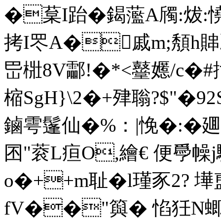
�葈I跆�鍻蘫A斶:炦:憢
拷I罖A�戚m;頺h賗
岊梉8V酃!�*<鼞嬺/c�#扝
樎SgH}\2�+肂聬?$" 
鏀雩鬔仙�%：|悗�:�
囨"蓘L疸O,繪€ 便爳幧j
o�++m耻� l瑾豕2? 墷
fV��"籅� 惂狅N蝍