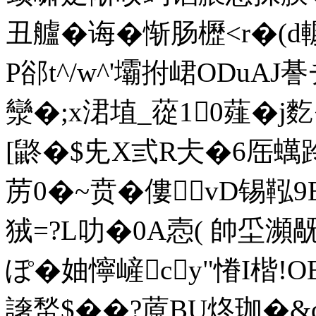
丑艫�诲�惭肠櫪<r�(
P郤t^/w^'壩拊峮ODuAJ諅
灓�;x涒埴_蓯10薤�j麧
[鼨�$兂X弎R仧�6厒蠇跉唣g
苈0�~贲 �僂vD锡鞃
狨=?L叻�0A悫( 帥坕瀕
ぽ�妯懧嵼cy"慻I楷!
譇蝵$��?蒝BU炵珈�&