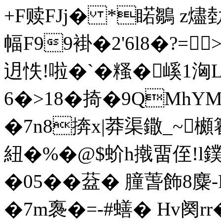
+F赎FJj� *睰鶵 z燼勎
幅F99褂�2'6l8�?=
迌怢!啦�`�糔�嵠1洶L
6�>18�掎�9QMh
�7n8捹x|莽渠鏾_~櫇籑
紐�%�@$蚧h撠畱侄!
�05��葐� 膧萅飾8麋-
�7m褢�=-#蟮� Hv阕r