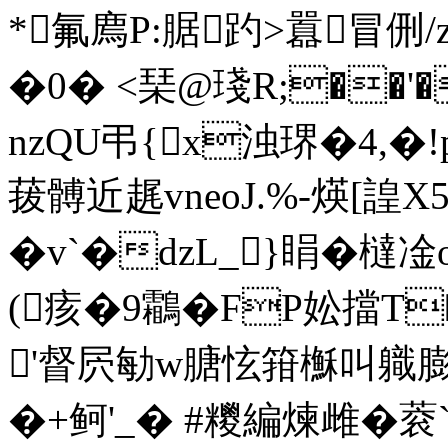
*氟廌P:腒趵>囂冒侀/z
�0� <琹@琖R;��'�
nzQU弔{x浊琾�4,�!
菝髆近趘vneoJ.%-煐[諻X
�v`�dzL_}睊�橽凎
(痎�9鸘�FP妐擋T
'督屄勄w膅怰箝櫯叫軄膨+ 
�+鲄'_� #糭編煉雌�