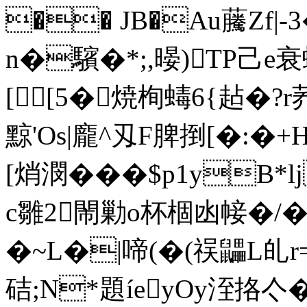
�� JB�Au虅Zf|
n�驞�*;,暥)TP
[[5�焼栒蝳6{趈�
黥'Os|龐^刄F脾捯[� :�+H
[焇潣���$p1yB
c雛2閙勦o杯棝凼帹�/�+,
�~L�|啼(�(祦鼺L癿
硈;N*題íeyOy洷挌亽