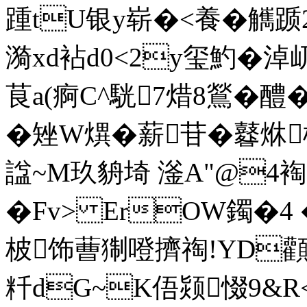
踵tU银y崭�<養�觽踬
漪xd袩d0<2y玺魡�
茛a(痾C^駫7焟8鶑�醴�
�矬W熼�薪苷�鼛烌樭
諡~M玖貈埼 滏A"@4裪
�Fv> ErOW鐲�4 �
柀饰蓸猘噔擠祹!YD顴a
粁dG~K俉颎惙9&R