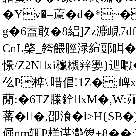
�Yv�=藘�d�*~
g�6盍敢�8絽]Zz漉峴7df
СnL棨_銙餵脛 渌縇郖眲
憬/Z2Nxi龝櫬辡 嬱}
仫P榫\|唶倡!1Z�;崥
蕑:�6TZ榺銓xM�,W:
蕃��,卲湌�l>H{SB�
倔nm辄P榚谋灔馂+8��;