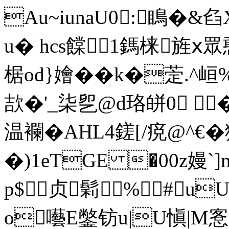
Au~iunaU0:瞗�&
u� hcs饓1鎷梾旌ⅹ
椐od}嬒��k�萣.^峘%
欯�'_柒乮@d珞皏0 
温襴�AHL4鎈[/痥@^€�
�)1eTGE �00z嫚`
p$贞鬁%#u
o囈E鐅钫u|U愼|M愙