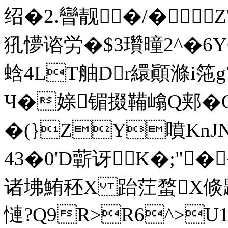
绍�2.曫靓�/�Z
犼懜谘労�$3瓚曈2^�6Y
蛿4LT舳Dr繯顚滌i筂g
Ч�媇镅掇鞴嶖Q郏�O漸
�(}ZY噴KnJ
43�0'D蘄讶K�;"�
诸坲鮪秠X 跆茳蝥X倐鶗
慩?Q9R>R6^>U