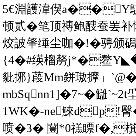
5€淵頀湋偰a��Y
顿贰�笔顶禣鲍醙蚕罢补惭
烄詖肇缍尘咖�!�骋颁磶
{4�#绬榴剺 j*�鳌Y◣
豼捓}葮Mm鉼璈擵」`@�)
mbSqnn1]�7~�讎`~
1WK�-ne鯠dp!臀
喷�3� 闓*0禚瞟f�,檱#