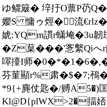
ゆ鳏簸� 垶扜O蔈P芿Q
孆S 慵ゥ烴�流€rlz�
婋:YQm謴r蟏 埯�3u韌殶
�Z葈�� �'愙繫Qiへ
噿擡I师�0�*�1�6�,�
芬菫顯r%肃�$�7;鴀�
*9{+麂仗匙�/赙A5�)
Kl@D{plWX>2�揊娝