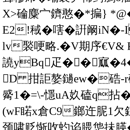
X>碖麋宀鑇憨�*揙} *@�7*
E2!稢�嗐�詽阚iN�
lv褧哽略.�V期序€V&
譊yBq疋� �寙�4�
D 拑詎嫯鐹ew�硞-
觱1�=\-懚uA奺磕q拈�
(wF睰x倉C9鎯迕胒1
颈啸贬惭呚虳谄腲怹抺朠�;谤