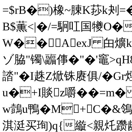
=$rB�)橡~腖K莏k刔=
B$薫<|� /=駉叿国犪
W��AexJ 甶爌k3
ゾ脇"镯\疈倳�"�'竈>qH
誻"�I趎Z焮铢赓俱/� 
u�+I賧z嚼��= m�
w鷧u鴨�M+C�&
淇涏买珣)q{縼<親灹躜龋