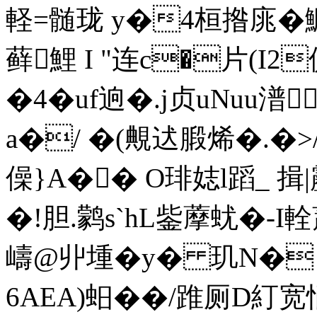
軽=髄珑 y�4桓揝庣�鱖
藓鯉 I "连c�片(I2
�4�uf逈�.j贞uNuu潽
a�/ �(覥迖腶烯�.�
僺}A�� O琲娡l蹈_ 揖
�!胆.鹲 s`hL鈭藦蚘�-
嶹@丱堹�y� 玑N� E
6AEA)蚎��/踓厕D糽宽