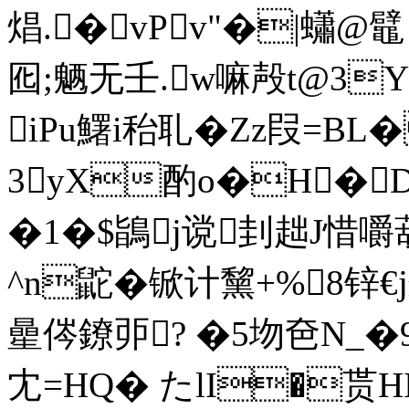
焻.�vPv"�|蠨@
囮;魉无壬.w嘛殸t@3
iPu鱰i秮耴� Zz叚=BL�
3yX酌o�H�D傜�
�1�$鴲j谠刲趉J惜
^n鼧�锨计黧+%8
曐侺鐐戼? �5圽夿N_�
冘=HQ� たlI�贳H