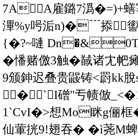
7AA雇鏴7潙�=)+
滭%y呺洉n)�﹉掭讆�
{�?~嗹 Dn�&0
�憣赌儌3触�馘诸冘
9颁鉮迟叠贵鼹铸<罻kk脫s
� `I磳"亐帻倣_<
1`CvI�>想Mo眯g俪
仙葷挄9!翅吞� �ì荛M蜱