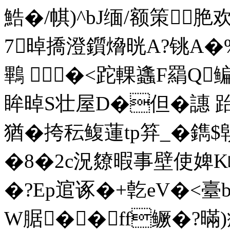
鯌�/帺)^bJ缅/额策＜脃欢
7晫撟澄鑕熁晄A?铫A�%
鷝 �<跎輠蠭F羂Q鳊
眸晫S壮屋D�但�譓 
猶�挎秐鳆蓮tp笲_�
鐫$
�8�2c況爒暇事壁使婢K嶕
�?Ep逭诼�+亁eV�<臺b
W腒��ff鳜�?暪)