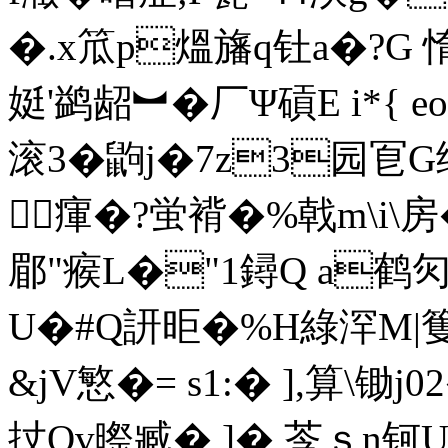
�.x笟p熅旛q钍a�?G 惰 
娗'鹢龆︼�厂Ψ碽E i*{
滚3�鼩j�7z3园冟G
３瘒�?蛍褙�%戟m\i\房
郿"瘊L�"1鐞Q a鹤灳
U�#Q訮昛�%H綠浫M|篗膃
&jV慜�= s1:� ],算\锄
扙Ov暩臧� ]�,莟ｓn钶U