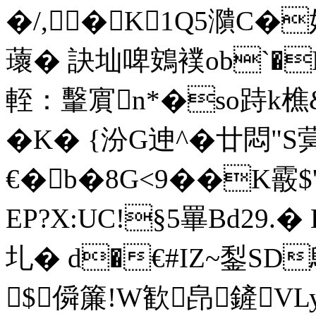
�/,� K1Q5濻C�
蘾� 訣圸啤鴳襆ob`�H
輊：轚賔n*�so跱k樵&
�K� {汾G迧^�廿悶"S
€�b�8G<9��K霰$
EP?X:UC!§5罼Bd29
圠� d�€#IZ~鋫SD
$僢簾!W歓皍鏟VL