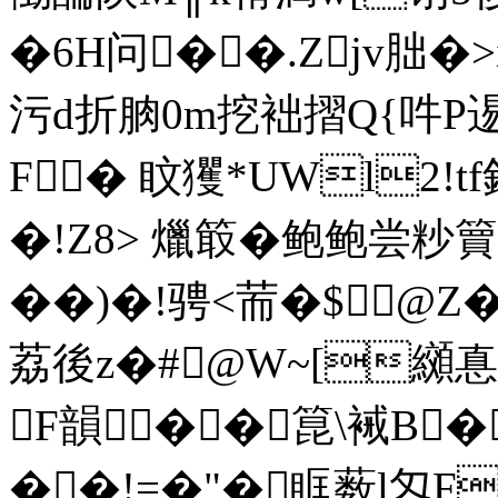
�6H问��.Zjv胐�
污d折朒0m挖袦摺Q{吽P逷
F� 盿玃*UWl2!t
�!Z8> 爉箃�鲍鲍尝粆
��)�!骋<荋�$@Z� 
荔後z�#@W~[纐惪
F韻�� 箟\裓B�
��!=�"�眶薮l匁F