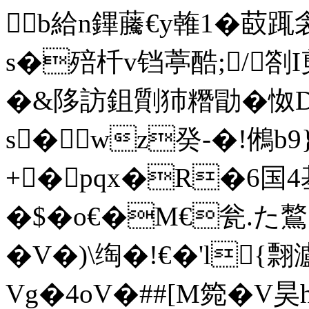
b給n鏎虅€y雗1�菣踂
s�殕杄v铛葶酷;/劄
�&陊訪鉏劕犻糣勖�怓D届
s�wz癸-�!鵂b9
+�pqx�R�6国4
�$�o€�M€瓮.た鷘囧
�V�)\绹�!€�'l{翲瀘
Vg�4oV�##[M箢�