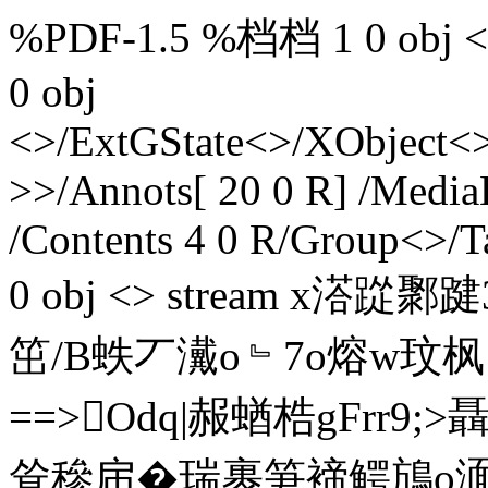
%PDF-1.5 %档档 1 0 obj <>>
0 obj
<>/ExtGState<>/XObject<>
>>/Annots[ 20 0 R] /Media
/Contents 4 0 R/Group<>/Ta
0 obj <> stream x溚踨鄹踺
笜/В蛈丆瀻o﹄7o熔w玟
==>Odq|赧蝤梏gFrr9;
耸穇帍�瑞裹笋褅鳄鴋o湎