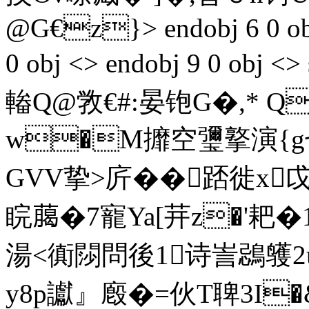
@G€z}
> endobj 6 0 o
0 obj <> endobj 9 0 o
輽Q@敩€#:晏铇G�,* Q
w�M攠空瓕撉演{g
GVV挚>庍��踎徙x戉飣|$鴞
睆﨟�7寵Ya[茾z�'耙�1
湯<衠閯問後1诗訔鵋鹱2u
y8p讞』廏�=伙T聛3I�&