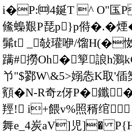
i�P:㈣4鋋T ^ O"匤
鯈蟂艱P琵p}p偫�.�
髴t _敧瓘咿/馏H(�怓�
蹒#撈Oh�箰誏h鸂k
兯"$鄝W\&5>嫋怣K取'偛榘烳
顮�N-R奇z伢P�鑯�
羥! i+餵v%照稰绾
舞e_4炭aV]児]� P{H